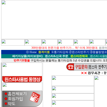
300만원대의 전문가용 반주기가.... 헉! 이제 30만원대.
컴퓨터
ⓞ
Home
I
원격지원
I
①
통기타강좌
②윈스타반주기
③몽블랑앰프
패키지상품(라이브장비)
윈스타&신곡 주문
I
윈스타전체곡
I
윈스타 사용
반주기B형을
구입하시는 분들께는 통기타강좌 1년 수강권을 드립니다. 또한