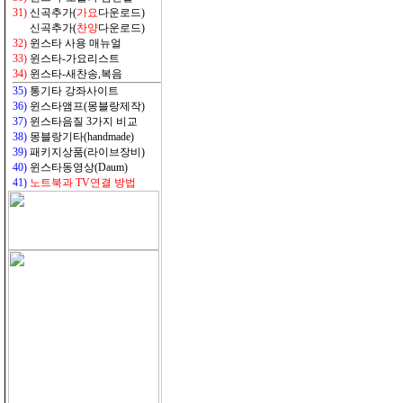
31)
신곡추가(
가요
다운로드)
31)
신곡추가(
찬양
다운로드)
32
)
윈스타 사용 매뉴얼
33
)
윈스타-가요리스트
34
)
윈스타-새찬송,복음
35)
통기타 강좌사이트
36)
윈스타앰프(몽블랑제작)
37)
윈스타음질 3가지 비교
38)
몽블랑기타(handmade)
39)
패키지상품(라이브장비)
40)
윈스타동영상(Daum)
41)
노트북과 TV연결 방법