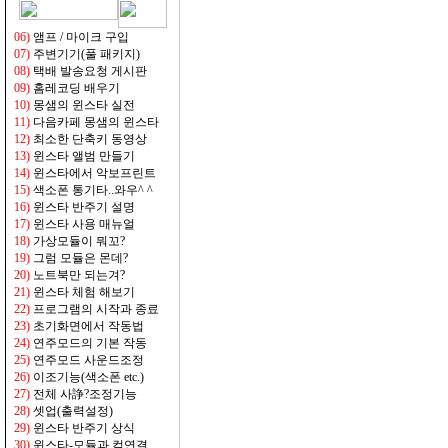
06)
앰프 / 마이크 구입
07)
주변기기(풀 패키지)
08)
택배 발송요청 게시판
09)
홈레코딩 배우기
10)
몽샘의 윈스타 실전
11)
다음카페 몽샘의 윈스타
12)
최소한 단축키 동영상
13)
윈스타 앨범 만들기
14)
윈스타에서 악보프린트
15)
색소폰 통기타..와우^ ^
16)
윈스타 반주기 설명
17)
윈스타 사용 매뉴얼
18)
가상모듈이 뭐꼬?
19
)
그럼 모듈은 몬데?
20)
노트북만 되는겨?
21)
윈스타 체험 해보기
22)
프로그램의 시작과 종료
23)
초기화면에서 작동법
24)
연주모드의 기본 작동
25)
연주모드 사운드조정
26)
이조기능(색소폰 etc.)
27)
전체 사諍?조정기능
28)
셋업(출력설정)
29)
윈스타 반주기 상식
30)
윈스타-모듈과 컴연결