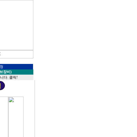
청
브장비)
윈스
다. 클릭!