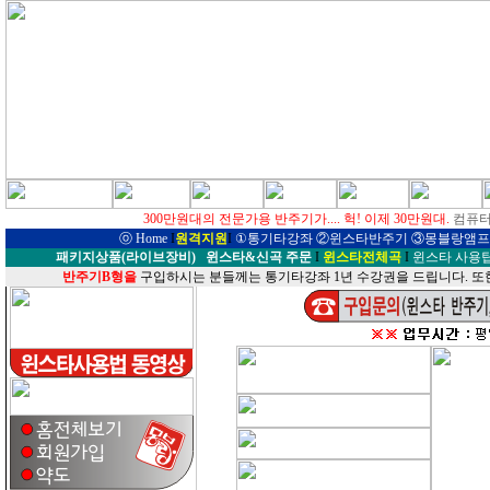
300만원대의 전문가용 반주기가.... 헉! 이제 30만원대.
컴퓨터
ⓞ
Home
I
원격지원
I
①
통기타강좌
②윈스타반주기
③몽블랑앰프
패키지상품(라이브장비)
윈스타&신곡 주문
I
윈스타전체곡
I
윈스타 사용
반주기B형을
구입하시는 분들께는 통기타강좌 1년 수강권을 드립니다. 또한