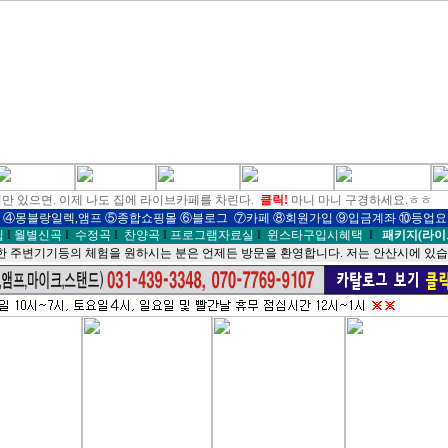
만 있으면. 이제 나도 집에 라이브카페를 차린다.
클릭!
마니 마니 구경하세요.ㅎㅎ
④몽블랑일렉,앰프
⑤종합쇼핑몰
⑥블로그
⑦
카페
⑧
회원가입
⑨
입금계좌
⑩
등업요
팁
I
월별신곡
I
수정곡
I
찬양곡
I
프로그램자료실
I
윈스타구입시혜택
I
패키지(라이
 주변기기등의 체험을 원하시는 분은 언제든 방문을 환영합니다. 저는 안산시에 있습니