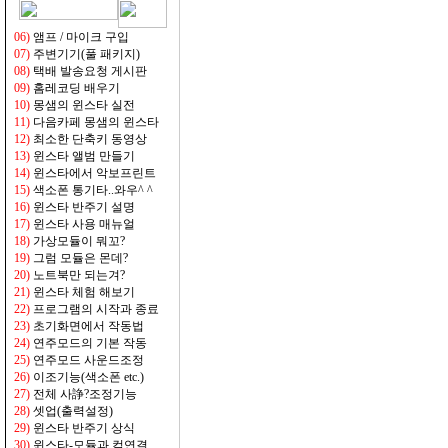
06)
앰프 / 마이크 구입
07)
주변기기(풀 패키지)
08)
택배 발송요청 게시판
09)
홈레코딩 배우기
10)
몽샘의 윈스타 실전
11)
다음카페 몽샘의 윈스타
12)
최소한 단축키 동영상
13)
윈스타 앨범 만들기
14)
윈스타에서 악보프린트
15)
색소폰 통기타..와우^ ^
16)
윈스타 반주기 설명
17)
윈스타 사용 매뉴얼
18)
가상모듈이 뭐꼬?
19
)
그럼 모듈은 몬데?
20)
노트북만 되는겨?
21)
윈스타 체험 해보기
22)
프로그램의 시작과 종료
23)
초기화면에서 작동법
24)
연주모드의 기본 작동
25)
연주모드 사운드조정
26)
이조기능(색소폰 etc.)
27)
전체 사諍?조정기능
28)
셋업(출력설정)
29)
윈스타 반주기 상식
30)
윈스타-모듈과 컴연결