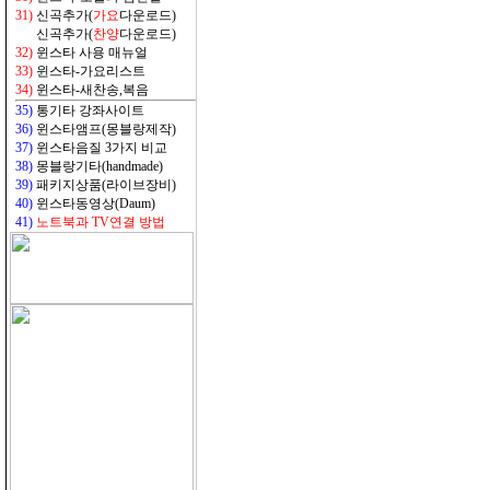
31)
신곡추가(
가요
다운로드)
31)
신곡추가(
찬양
다운로드)
32
)
윈스타 사용 매뉴얼
33
)
윈스타-가요리스트
34
)
윈스타-새찬송,복음
35)
통기타 강좌사이트
36)
윈스타앰프(몽블랑제작)
37)
윈스타음질 3가지 비교
38)
몽블랑기타(handmade)
39)
패키지상품(라이브장비)
40)
윈스타동영상(Daum)
41)
노트북과 TV연결 방법