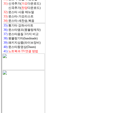
31)
신곡추가(
가요
다운로드)
31)
신곡추가(
찬양
다운로드)
32
)
윈스타 사용 매뉴얼
33
)
윈스타-가요리스트
34
)
윈스타-새찬송,복음
35)
통기타 강좌사이트
36)
윈스타앰프(몽블랑제작)
37)
윈스타음질 3가지 비교
38)
몽블랑기타(handmade)
39)
패키지상품(라이브장비)
40)
윈스타동영상(Daum)
41)
노트북과 TV연결 방법