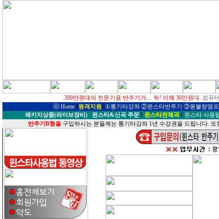
300만원대의 전문가용 반주기가.... 헉! 이제 30만원대.
컴퓨터
ⓞ
Home
I
원격지원
I
①
통기타강좌
②윈스타반주기
③몽블랑앰프
패키지상품(라이브장비)
윈스타&신곡 주문
I
윈스타전체곡
I
윈스타 사용
반주기B형을
구입하시는 분들께는 통기타강좌 1년 수강권을 드립니다. 또한