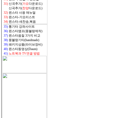
31)
신곡추가(
가요
다운로드)
31)
신곡추가(
찬양
다운로드)
32
)
윈스타 사용 매뉴얼
33
)
윈스타-가요리스트
34
)
윈스타-새찬송,복음
35)
통기타 강좌사이트
36)
윈스타앰프(몽블랑제작)
37)
윈스타음질 3가지 비교
38)
몽블랑기타(handmade)
39)
패키지상품(라이브장비)
40)
윈스타동영상(Daum)
41)
노트북과 TV연결 방법