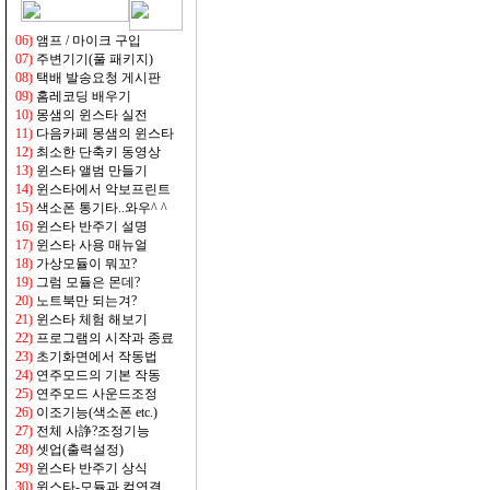
06)
앰프 / 마이크 구입
07)
주변기기(풀 패키지)
08)
택배 발송요청 게시판
09)
홈레코딩 배우기
10)
몽샘의 윈스타 실전
11)
다음카페 몽샘의 윈스타
12)
최소한 단축키 동영상
13)
윈스타 앨범 만들기
14)
윈스타에서 악보프린트
15)
색소폰 통기타..와우^ ^
16)
윈스타 반주기 설명
17)
윈스타 사용 매뉴얼
18)
가상모듈이 뭐꼬?
19
)
그럼 모듈은 몬데?
20)
노트북만 되는겨?
21)
윈스타 체험 해보기
22)
프로그램의 시작과 종료
23)
초기화면에서 작동법
24)
연주모드의 기본 작동
25)
연주모드 사운드조정
26)
이조기능(색소폰 etc.)
27)
전체 사諍?조정기능
28)
셋업(출력설정)
29)
윈스타 반주기 상식
30)
윈스타-모듈과 컴연결